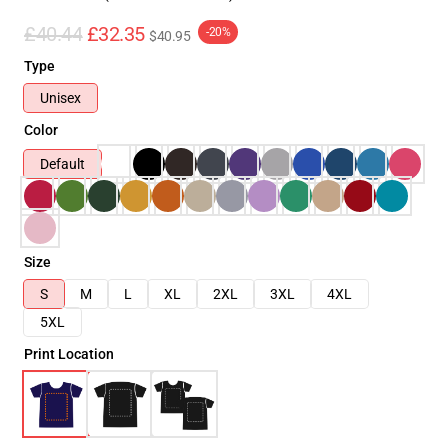
£40.44
£32.35
-20%
$40.95
Type
Unisex
Color
Default
Size
S
M
L
XL
2XL
3XL
4XL
5XL
Print Location