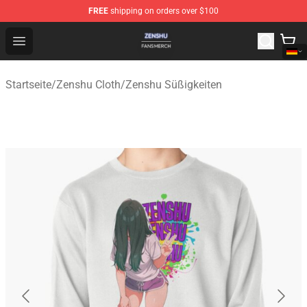
FREE
shipping on orders over $100
Zenshu Shop - Official Zenshu Merchandise Store
Open menu
Startseite
/
Zenshu Cloth
/
Zenshu Süßigkeiten