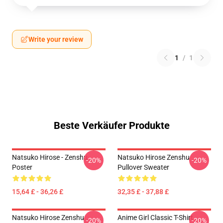
Write your review
1
/
1
Beste Verkäufer Produkte
Natsuko Hirose - Zenshu
Natsuko Hirose Zenshu
-20%
-20%
Poster
Pullover Sweater
15,64 £ - 36,26 £
32,35 £ - 37,88 £
Natsuko Hirose Zenshu
Anime Girl Classic T-Shirt
-20%
-20%