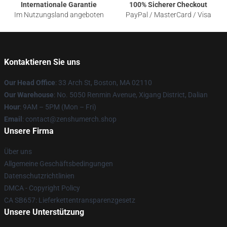
Internationale Garantie
100% Sicherer Checkout
Im Nutzungsland angeboten
PayPal / MasterCard / Visa
Kontaktieren Sie uns
Our Head Office
: 33 Arch St, Boston, MA 02110
Our Warehouse
: No. 5050 Renmin Avenue, Xigang District, Dalian
Hour
: 9AM – 5PM (Mon – Fri)
Email
: contact@zenshumerch.shop
Unsere Firma
Über uns
Allgemeine Geschäftsbedingungen
Datenschutzrichtlinien
DMCA - Copyright Policy
CA SB657: Lieferkettentransparenzgesetz
Unsere Unterstützung