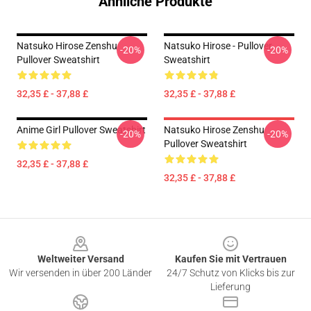
Ähnliche Produkte
Natsuko Hirose Zenshu
Natsuko Hirose - Pullover
-20%
-20%
Pullover Sweatshirt
Sweatshirt
32,35 £ - 37,88 £
32,35 £ - 37,88 £
Anime Girl Pullover Sweatshirt
Natsuko Hirose Zenshu
-20%
-20%
Pullover Sweatshirt
32,35 £ - 37,88 £
32,35 £ - 37,88 £
Footer
Weltweiter Versand
Kaufen Sie mit Vertrauen
Wir versenden in über 200 Länder
24/7 Schutz von Klicks bis zur
Lieferung