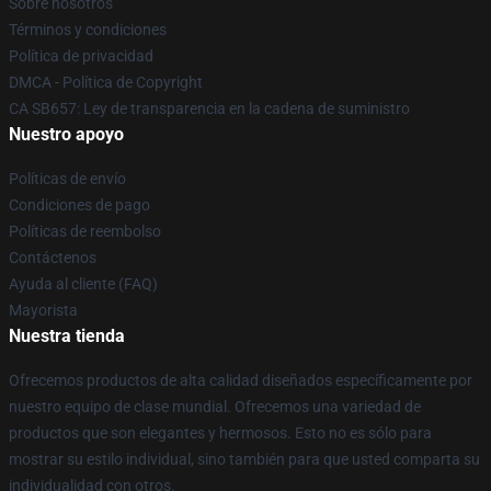
Sobre nosotros
Términos y condiciones
Política de privacidad
DMCA - Política de Copyright
CA SB657: Ley de transparencia en la cadena de suministro
Nuestro apoyo
Políticas de envío
Condiciones de pago
Políticas de reembolso
Contáctenos
Ayuda al cliente (FAQ)
Mayorista
Nuestra tienda
Ofrecemos productos de alta calidad diseñados específicamente por
nuestro equipo de clase mundial. Ofrecemos una variedad de
productos que son elegantes y hermosos. Esto no es sólo para
mostrar su estilo individual, sino también para que usted comparta su
individualidad con otros.