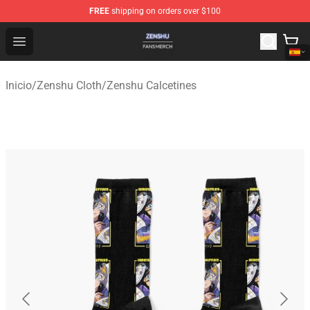
FREE
shipping on orders over $100
Zenshu Shop - Official Zenshu Merchandise Store
Open menu
Inicio
/
Zenshu Cloth
/
Zenshu Calcetines