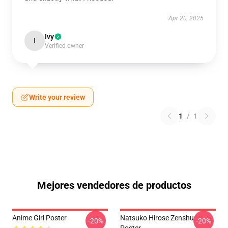
Apr 20, 2025
Ivy
I
Verified owner
Write your review
1
/
1
Mejores vendedores de productos
Anime Girl Poster
Natsuko Hirose Zenshu
-20%
-20%