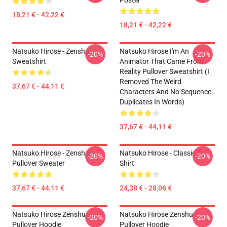
Poster
18,21 € - 42,22 €
18,21 € - 42,22 €
Natsuko Hirose - Zenshu
Natsuko Hirose I'm An
-20%
-20%
Sweatshirt
Animator That Came From
Reality Pullover Sweatshirt (I
Removed The Weird
37,67 € - 44,11 €
Characters And No Sequence
Duplicates In Words)
37,67 € - 44,11 €
Natsuko Hirose - Zenshu
Natsuko Hirose - Classic T-
-20%
-20%
Pullover Sweater
Shirt
37,67 € - 44,11 €
24,38 € - 28,06 €
Natsuko Hirose Zenshu
Natsuko Hirose Zenshu
-20%
-20%
Pullover Hoodie
Pullover Hoodie