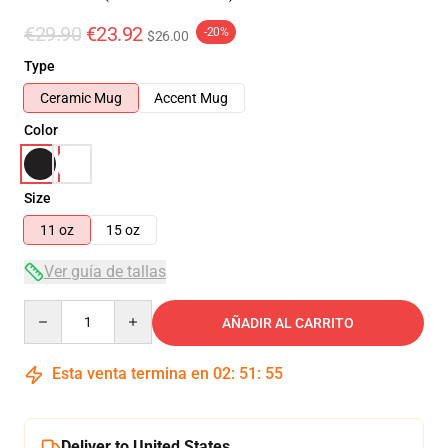
€29.90
€23.92
-20%
$26.00
Type
Ceramic Mug
Accent Mug
Color
Size
11 oz
15 oz
Ver guía de tallas
Quantity
AÑADIR AL CARRITO
Esta venta termina en
02
:
51
:
55
Deliver to United States