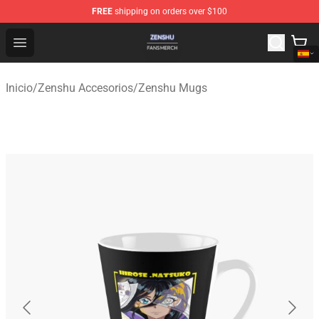
FREE
shipping on orders over $100
Zenshu Shop - Official Zenshu Merchandise Store
Open menu
Inicio
/
Zenshu Accesorios
/
Zenshu Mugs