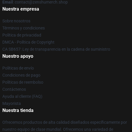
Email
: contact@zenshumerch.shop
Nuestra empresa
Sobre nosotros
Términos y condiciones
Política de privacidad
DMCA - Política de Copyright
CA SB657: Ley de transparencia en la cadena de suministro
Nuestro apoyo
Políticas de envío
Condiciones de pago
Políticas de reembolso
Contáctenos
Ayuda al cliente (FAQ)
Mayorista
Nuestra tienda
Ofrecemos productos de alta calidad diseñados específicamente por
nuestro equipo de clase mundial. Ofrecemos una variedad de