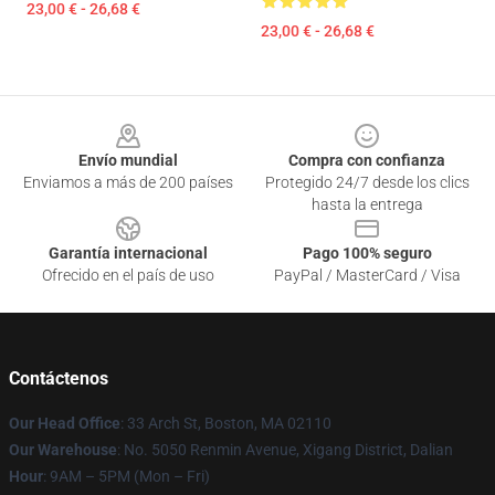
23,00 € - 26,68 €
23,00 € - 26,68 €
Footer
Envío mundial
Compra con confianza
Enviamos a más de 200 países
Protegido 24/7 desde los clics
hasta la entrega
Garantía internacional
Pago 100% seguro
Ofrecido en el país de uso
PayPal / MasterCard / Visa
Contáctenos
Our Head Office
: 33 Arch St, Boston, MA 02110
Our Warehouse
: No. 5050 Renmin Avenue, Xigang District, Dalian
Hour
: 9AM – 5PM (Mon – Fri)