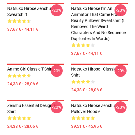
Natsuko Hirose Zenshu
Natsuko Hirose I'm An
-20%
-20%
Sweatshirt
Animator That Came From
Reality Pullover Sweatshirt (I
Removed The Weird
37,67 € - 44,11 €
Characters And No Sequence
Duplicates In Words)
37,67 € - 44,11 €
Anime Girl Classic T-Shirt
Natsuko Hirose - Classic T-
-20%
-20%
Shirt
24,38 € - 28,06 €
24,38 € - 28,06 €
Zenshu Essential Design T-
Natsuko Hirose Zenshu
-20%
-20%
Shirt
Pullover Hoodie
24,38 € - 28,06 €
39,51 € - 45,95 €