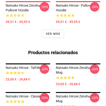
Natsuko Hirose Zenshu
Natsuko Hirose - Pullover
-20%
-20%
Pullover Hoodie
Hoodie
39,51 € - 45,95 €
39,51 € - 45,95 €
VER MÁS
Productos relacionados
Natsuko Hirose - Tall Mug
Natsuko Hirose Zenshu Tall
-20%
-20%
Mug
23,00 € - 26,68 €
23,00 € - 26,68 €
Natsuko Hirose - Classic Mug
Natsuko Hirose Zenshu Tall
-20%
-20%
Mug