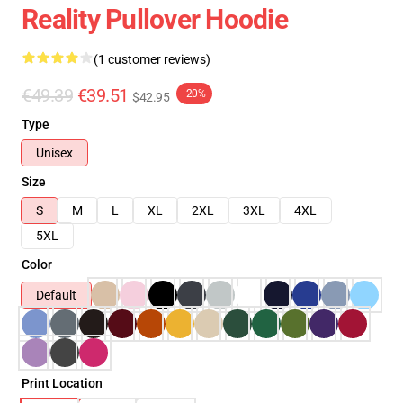
Reality Pullover Hoodie
(1 customer reviews)
€49.39
€39.51
-20%
$42.95
Type
Unisex
Size
S
M
L
XL
2XL
3XL
4XL
5XL
Color
Default
Print Location