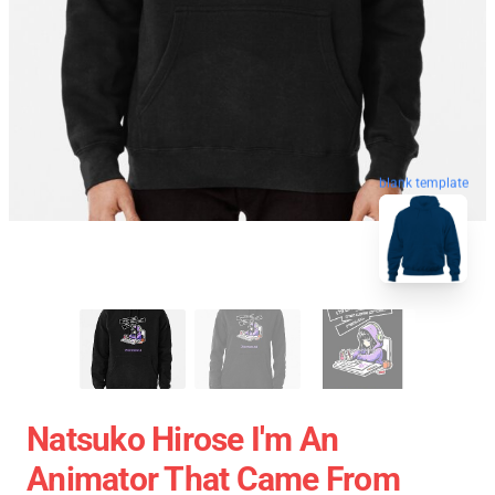
blank template
Natsuko Hirose I'm An
Animator That Came From