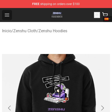
FREE
shipping on orders over $100
Zenshu Shop - Official Zenshu Merchandise Store
Open menu
Inicio
/
Zenshu Cloth
/
Zenshu Hoodies