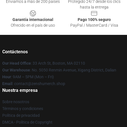
Enviamos a más de 200 países
Protegido 24/7 desde los clics
hasta la entrega
Garantía internacional
Pago 100% seguro
Ofrecido en el país de uso
PayPal / MasterCard / Visa
Contáctenos
Our Head Office
: 33 Arch St, Boston, MA 02110
Our Warehouse
: No. 5050 Renmin Avenue, Xigang District, Dalian
Hour
: 9AM – 5PM (Mon – Fri)
Email
: contact@zenshumerch.shop
Nuestra empresa
Sobre nosotros
Términos y condiciones
Política de privacidad
DMCA - Política de Copyright