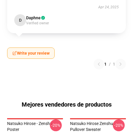
Apr 24, 2025
Daphne
D
Verified owner
Write your review
1
/
1
Mejores vendedores de productos
Natsuko Hirose - Zenshu
Natsuko Hirose Zenshu
-20%
-20%
Poster
Pullover Sweater