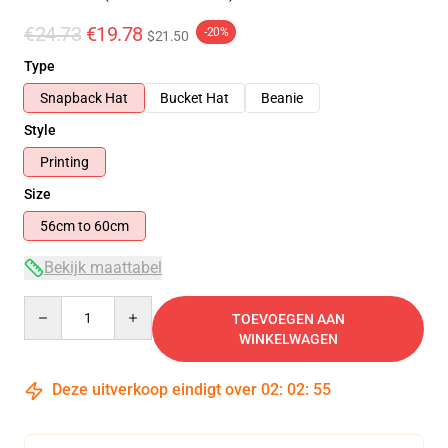
€24.73
€19.78
-20%
$21.50
Type
Snapback Hat
Bucket Hat
Beanie
Style
Printing
Size
56cm to 60cm
Bekijk maattabel
Quantity
TOEVOEGEN AAN
WINKELWAGEN
Deze uitverkoop eindigt over
02
:
02
:
54