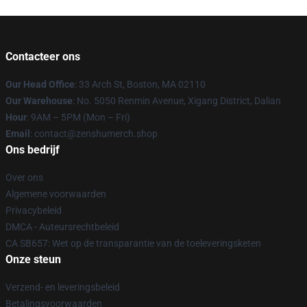
Contacteer ons
Our Head Office
: 33 Arch St, Boston, MA 02110
Our Warehouse
: No. 5050 Renmin Avenue, Xigang District, Dalian
Hour
: 9AM – 5PM (Mon – Fri)
Email
: contact@zenshumerch.shop
Ons bedrijf
Over ons
Algemene voorwaarden
Privacybeleid
DMCA - Auteursrechtbeleid
CA SB657: Wet op de transparantie van de toeleveringsketen
Onze steun
Verzend- en leveringsbeleid
Betalingsvoorwaarden