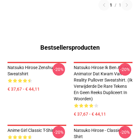
1
/
1
Bestsellersproducten
Natsuko Hirose Zenshu
Natsuko Hirose Ik Ben An An
-20%
-20%
Sweatshirt
Animator Dat Kwam Van
Reality Pullover Sweatshirt. (Ik
Verwijderde De Rare Tekens
€ 37,67 - € 44,11
En Geen Reeks Dupliceert In
Woorden)
€ 37,67 - € 44,11
Anime Girl Classic T-Shirt
Natsuko Hirose - Classic T-
-20%
-20%
Shirt