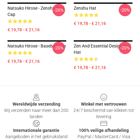
Natsuko Hirose - Zenshu Dad
Zenshu Hat
-20%
-20%
Cap
€ 19,78 - € 21,16
€ 19,78 - € 21,16
Natsuko Hirose - Baseball Cap
Zen And Essential Design Dad
-20%
-20%
Hat
€ 19,78 - € 21,16
€ 19,78 - € 21,16
Footer
Wereldwijde verzending
Winkel met vertrouwen
Wij verzenden naar meer dan 200
24/7 beschermd van klikken tot
landen
levering
Internationale garantie
100% veilige afhandeling
Aangeboden in het gebruiksland
PayPal / MasterCard / Visa