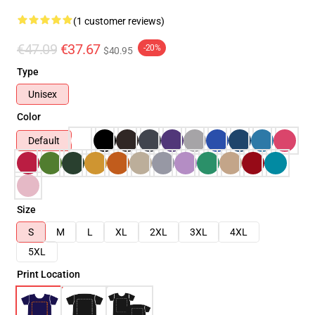
(1 customer reviews)
€47.09
€37.67
-20%
$40.95
Type
Unisex
Color
Default
Size
S
M
L
XL
2XL
3XL
4XL
5XL
Print Location