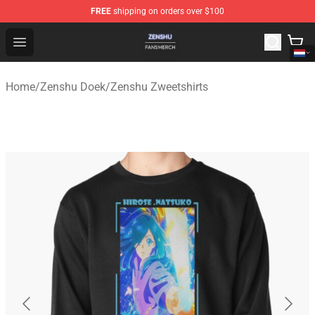
FREE
shipping on orders over $100
Zenshu Shop - Official Zenshu Merchandise Store
Open menu
Home
/
Zenshu Doek
/
Zenshu Zweetshirts