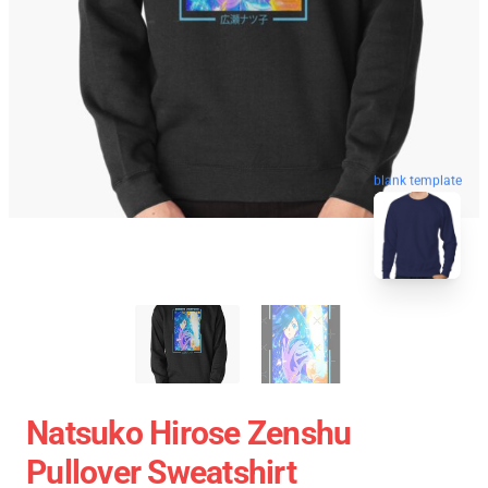
blank template
Natsuko Hirose Zenshu
Pullover Sweatshirt