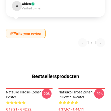
Aiden
A
Verified owner
Write your review
1
/
1
Bestsellersproducten
Natsuko Hirose - Zenshu
Natsuko Hirose Zenshu
-20%
-20%
Poster
Pullover Sweater
€ 18,21 - € 42,22
€ 37,67 - € 44,11