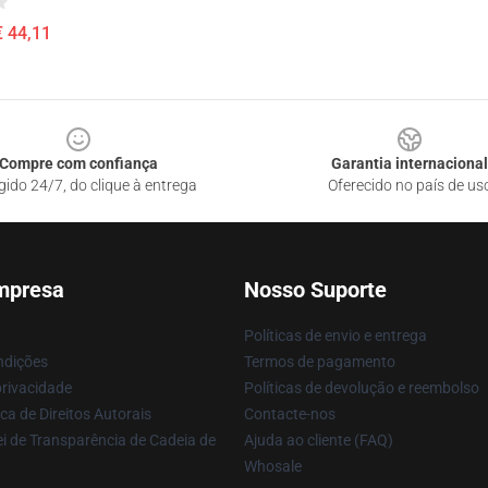
€ 44,11
Compre com confiança
Garantia internacional
gido 24/7, do clique à entrega
Oferecido no país de us
mpresa
Nosso Suporte
Políticas de envio e entrega
ndições
Termos de pagamento
privacidade
Políticas de devolução e reembolso
ca de Direitos Autorais
Contacte-nos
i de Transparência de Cadeia de
Ajuda ao cliente (FAQ)
Whosale