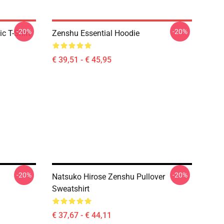
-20%
-20%
c T-Shirt
Zenshu Essential Hoodie
€ 39,51 - € 45,95
-20%
-20%
Natsuko Hirose Zenshu Pullover
Sweatshirt
€ 37,67 - € 44,11