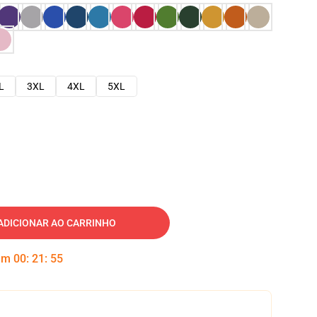
L
3XL
4XL
5XL
ADICIONAR AO CARRINHO
 em
00
:
21
:
54