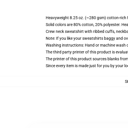
Heavyweight 8.25 oz. (~280 gsm) cotton-rich 
Solid colors are 80% cotton, 20% polyester. He
Crew neck sweatshirt with ribbed cuffs, neck
Note: If you like your sweatshirts baggy and ov
Washing instructions: Hand or machine wash col
The third party printer of this product is eval
The printer of this product sources blanks fro
Since every item is made just for you by your loc
S