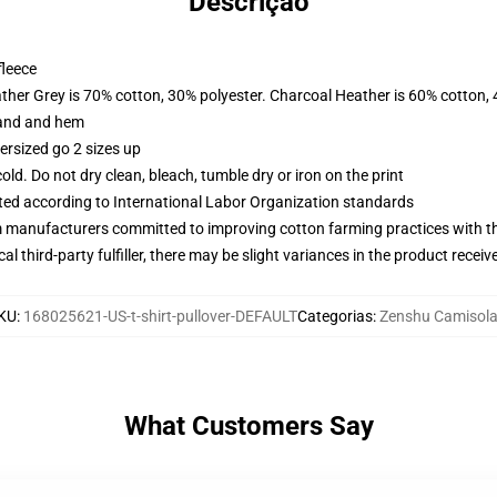
Descrição
fleece
ather Grey is 70% cotton, 30% polyester. Charcoal Heather is 60% cotton,
band and hem
ersized go 2 sizes up
d. Do not dry clean, bleach, tumble dry or iron on the print
uated according to International Labor Organization standards
m manufacturers committed to improving cotton farming practices with the
al third-party fulfiller, there may be slight variances in the product receiv
KU
:
168025621-US-t-shirt-pullover-DEFAULT
Categorias
:
Zenshu Camisol
What Customers Say