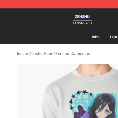
Zenshu Shop - Official Zenshu Merchandise Store
Início
Loja
Início
/
Zenshu Pano
/
Zenshu Camisolas