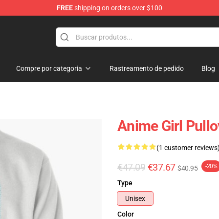
FREE
shipping on orders over $100
Compre por categoria
Rastreamento de pedido
Blog
Anime Girl Pullo
(1 customer reviews
€47.09
€37.67
-20%
$40.95
Type
Unisex
Color