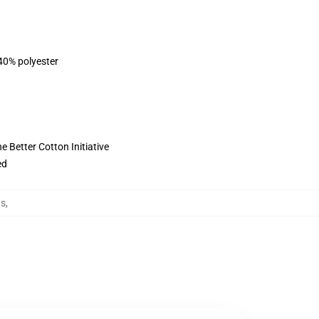
 40% polyester
 Better Cotton Initiative
ed
as
,