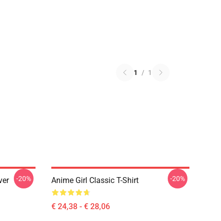
1
/
1
-20%
-20%
ver
Anime Girl Classic T-Shirt
€ 24,38 - € 28,06