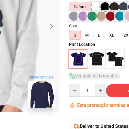
Default
Size
S
M
L
XL
2X
Print Location
Ver guia de tamanhos
blank template
Quantity
Esta promoção termina
Deliver to United States