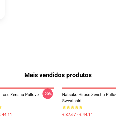
Mais vendidos produtos
-20%
irose Zenshu Pullover
Natsuko Hirose Zenshu Pullo
Sweatshirt
€ 44,11
€ 37,67 - € 44,11