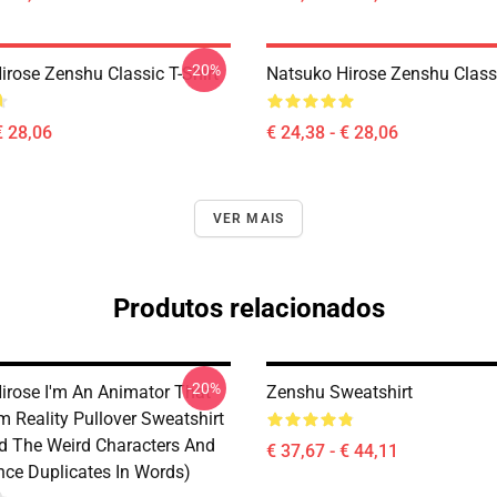
-20%
irose Zenshu Classic T-Shirt
Natsuko Hirose Zenshu Classi
€ 28,06
€ 24,38 - € 28,06
VER MAIS
Produtos relacionados
-20%
irose I'm An Animator That
Zenshu Sweatshirt
 Reality Pullover Sweatshirt
d The Weird Characters And
€ 37,67 - € 44,11
ce Duplicates In Words)