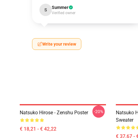
Summer
S
Verified owner
Write your review
-20%
Natsuko Hirose - Zenshu Poster
Natsuko H
Sweater
€ 18,21 - € 42,22
€ 37,67 - 