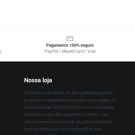
Pagamento 100% seguro
o
PayPal / MasterCard / Visa
Nossa loja
Oferecemos produtos de alta qualidade que são
projetados especificamente pela nossa equipe de
classe mundial. Nós fornecemos uma variedade
de produtos que são elegantes e bonitos. Isso
não é apenas para mostrar seu estilo individual,
mas também para você compartilhar sua