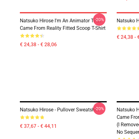
-20%
Natsuko Hirose I'm An Animator That
Natsuko H
Came From Reality Fitted Scoop T-Shirt
€ 24,38 - 
€ 24,38 - € 28,06
-20%
Natsuko Hirose - Pullover Sweatshirt
Natsuko H
Came From
(I Remove
€ 37,67 - € 44,11
No Sequen