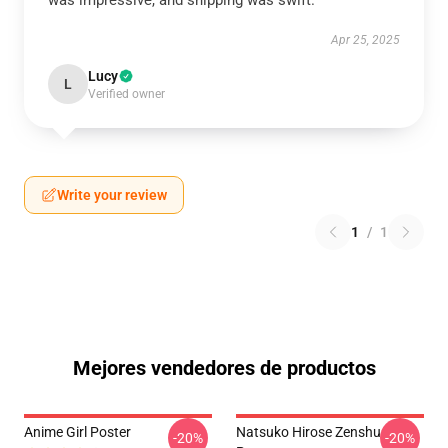
was impressive, and shipping was swift.
Apr 25, 2025
Lucy
L
Verified owner
Write your review
1
/
1
Mejores vendedores de productos
Anime Girl Poster
Natsuko Hirose Zenshu
-20%
-20%