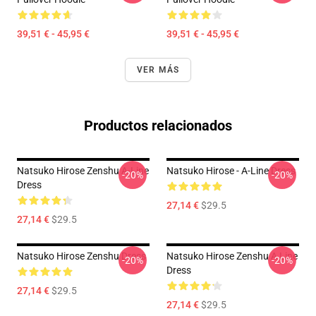
39,51 € - 45,95 €
39,51 € - 45,95 €
VER MÁS
Productos relacionados
Natsuko Hirose Zenshu A-Line
Natsuko Hirose - A-Line Dress
-20%
-20%
Dress
27,14 €
$29.5
27,14 €
$29.5
Natsuko Hirose Zenshu Dress
Natsuko Hirose Zenshu A Line
-20%
-20%
Dress
27,14 €
$29.5
27,14 €
$29.5