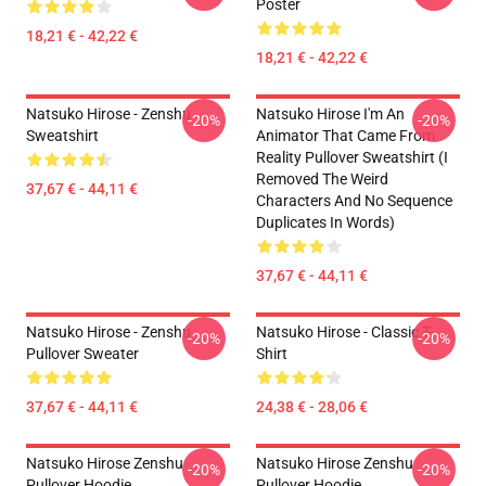
Poster
18,21 € - 42,22 €
18,21 € - 42,22 €
Natsuko Hirose - Zenshu
Natsuko Hirose I'm An
-20%
-20%
Sweatshirt
Animator That Came From
Reality Pullover Sweatshirt (I
Removed The Weird
37,67 € - 44,11 €
Characters And No Sequence
Duplicates In Words)
37,67 € - 44,11 €
Natsuko Hirose - Zenshu
Natsuko Hirose - Classic T-
-20%
-20%
Pullover Sweater
Shirt
37,67 € - 44,11 €
24,38 € - 28,06 €
Natsuko Hirose Zenshu
Natsuko Hirose Zenshu
-20%
-20%
Pullover Hoodie
Pullover Hoodie