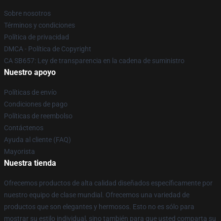
Sobre nosotros
Términos y condiciones
Política de privacidad
DMCA - Política de Copyright
CA SB657: Ley de transparencia en la cadena de suministro
Nuestro apoyo
Políticas de envío
Condiciones de pago
Políticas de reembolso
Contáctenos
Ayuda al cliente (FAQ)
Mayorista
Nuestra tienda
Ofrecemos productos de alta calidad diseñados específicamente por
nuestro equipo de clase mundial. Ofrecemos una variedad de
productos que son elegantes y hermosos. Esto no es sólo para
mostrar su estilo individual, sino también para que usted comparta su