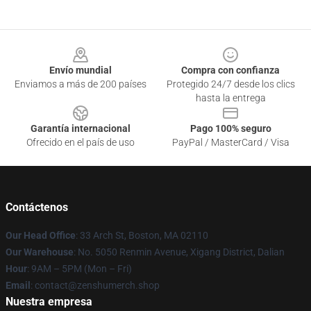
Footer
Envío mundial
Compra con confianza
Enviamos a más de 200 países
Protegido 24/7 desde los clics
hasta la entrega
Garantía internacional
Pago 100% seguro
Ofrecido en el país de uso
PayPal / MasterCard / Visa
Contáctenos
Our Head Office
: 33 Arch St, Boston, MA 02110
Our Warehouse
: No. 5050 Renmin Avenue, Xigang District, Dalian
Hour
: 9AM – 5PM (Mon – Fri)
Email
: contact@zenshumerch.shop
Nuestra empresa