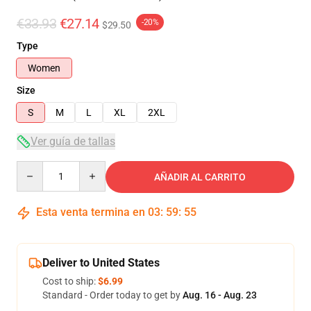
€33.93
€27.14
-20%
$29.50
Type
Women
Size
S
M
L
XL
2XL
Ver guía de tallas
Quantity
AÑADIR AL CARRITO
Esta venta termina en
03
:
59
:
55
Deliver to United States
Cost to ship:
$6.99
Standard - Order today to get by
Aug. 16 - Aug. 23