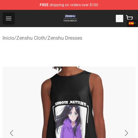
FREE
shipping on orders over $100
Zenshu Shop - Official Zenshu Merchandise Store
Open menu
Inicio
/
Zenshu Cloth
/
Zenshu Dresses