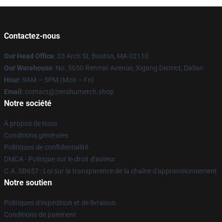
Contactez-nous
Our Head Office
: 33 Arch St, Boston, MA 02110
Our Warehouse
: No. 5050 Renmin Avenue, Xigang District, Dalian
Hour
: 9AM – 5PM (Mon – Fri)
Email
: contact@zenshumerch.shop
Notre société
À propos de nous
Conditions générales
Politiques de confidentialité
DMCA - Politique sur le droit d'auteur
C.A. SB657 : Loi sur la transparence de la chaîne d'approvisionnement
Notre soutien
Politiques d'expédition et de livraison
Conditions de paiement