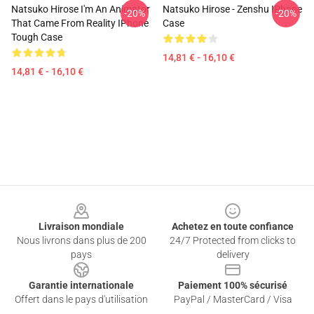
Natsuko Hirose I'm An Animator
Natsuko Hirose - Zenshu IPhone
-20%
-20%
That Came From Reality IPhone
Case
Tough Case
14,81 € - 16,10 €
14,81 € - 16,10 €
Footer
Livraison mondiale
Achetez en toute confiance
Nous livrons dans plus de 200
24/7 Protected from clicks to
pays
delivery
Garantie internationale
Paiement 100% sécurisé
Offert dans le pays d'utilisation
PayPal / MasterCard / Visa