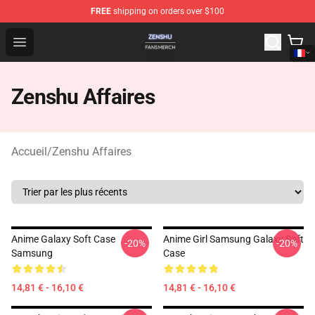
FREE
shipping on orders over $100
Zenshu Shop - Official Zenshu Merchandise Store
Open menu
Zenshu Affaires
Accueil
/
Zenshu Affaires
Anime Galaxy Soft Case
Anime Girl Samsung Galaxy Soft
-20%
-20%
Samsung
Case
14,81 € - 16,10 €
14,81 € - 16,10 €