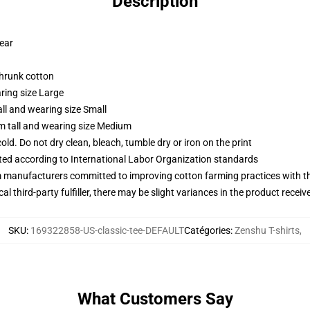
Description
wear
shrunk cotton
ring size Large
ll and wearing size Small
m tall and wearing size Medium
d. Do not dry clean, bleach, tumble dry or iron on the print
uated according to International Labor Organization standards
m manufacturers committed to improving cotton farming practices with the
al third-party fulfiller, there may be slight variances in the product receiv
SKU
:
169322858-US-classic-tee-DEFAULT
Catégories
:
Zenshu T-shirts
,
What Customers Say