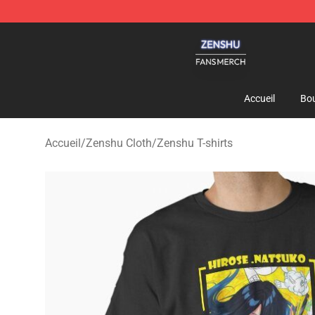
Zenshu Shop - Official Zenshu Merchandise Store
Accueil
Bou
Accueil
/
Zenshu Cloth
/
Zenshu T-shirts