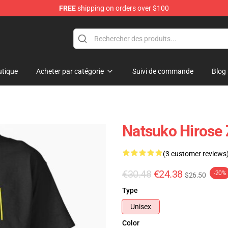
FREE
shipping on orders over $100
tique
Acheter par catégorie
Suivi de commande
Blog
Natsuko Hirose 
(3 customer reviews
€30.48
€24.38
-20%
$26.50
Type
Unisex
Color