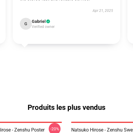
Apr 21, 2025
Gabriel
G
Verified owner
Produits les plus vendus
-20%
irose - Zenshu Poster
Natsuko Hirose - Zenshu Swea