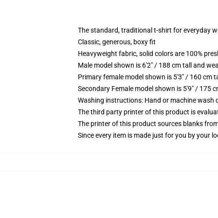
The standard, traditional t-shirt for everyday 
Classic, generous, boxy fit
Heavyweight fabric, solid colors are 100% pre
Male model shown is 6'2" / 188 cm tall and wea
Primary female model shown is 5'3" / 160 cm ta
Secondary Female model shown is 5'9" / 175 c
Washing instructions: Hand or machine wash col
The third party printer of this product is eval
The printer of this product sources blanks fro
Since every item is made just for you by your loc