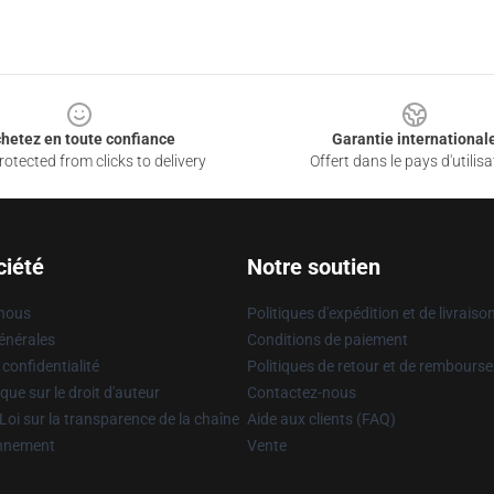
hetez en toute confiance
Garantie international
otected from clicks to delivery
Offert dans le pays d'utilisa
ciété
Notre soutien
 nous
Politiques d'expédition et de livraiso
énérales
Conditions de paiement
 confidentialité
Politiques de retour et de rembours
que sur le droit d'auteur
Contactez-nous
Loi sur la transparence de la chaîne
Aide aux clients (FAQ)
onnement
Vente