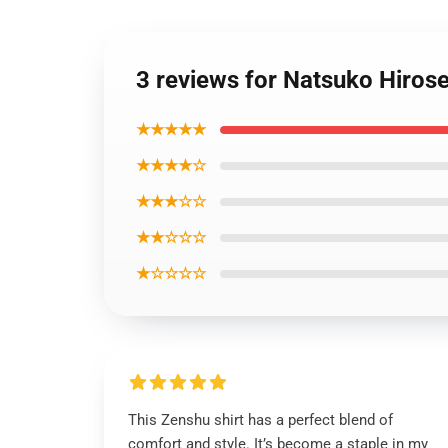
3 reviews for Natsuko Hirose
★★★★★
★★★★☆
★★★☆☆
★★☆☆☆
★☆☆☆☆
This Zenshu shirt has a perfect blend of
comfort and style. It’s become a staple in my