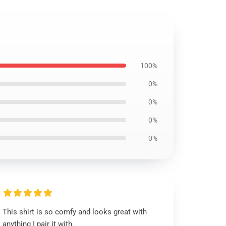
100%
0%
0%
0%
0%
This shirt is so comfy and looks great with
anything I pair it with.