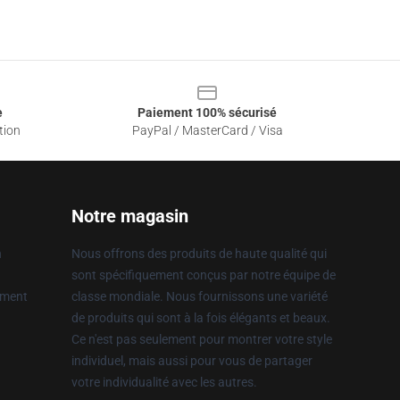
e
Paiement 100% sécurisé
tion
PayPal / MasterCard / Visa
Notre magasin
n
Nous offrons des produits de haute qualité qui
sont spécifiquement conçus par notre équipe de
ement
classe mondiale. Nous fournissons une variété
de produits qui sont à la fois élégants et beaux.
Ce n'est pas seulement pour montrer votre style
individuel, mais aussi pour vous de partager
votre individualité avec les autres.