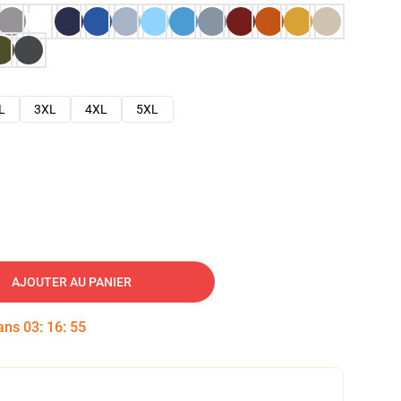
L
3XL
4XL
5XL
AJOUTER AU PANIER
dans
03
:
16
:
54