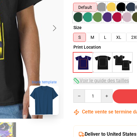
Default
Size
S
M
L
XL
2X
Print Location
Voir le guide des tailles
blank template
Quantity
Cette vente se termine 
Deliver to United States