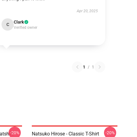
Apr 20, 2025
Clark
C
Verified owner
1
/
1
-20%
-20%
tshirt
Natsuko Hirose - Classic T-Shirt