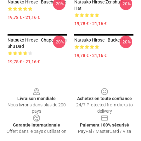
Natsuko Hirose - Baseball Cap
Natsuko Hirose Zenshu Dad
-20%
-20%
Hat
19,78 € - 21,16 €
19,78 € - 21,16 €
Natsuko Hirose - Chapeau Zen
Natsuko Hirose - Bucket Hat
-20%
-20%
Shu Dad
19,78 € - 21,16 €
19,78 € - 21,16 €
Footer
Livraison mondiale
Achetez en toute confiance
Nous livrons dans plus de 200
24/7 Protected from clicks to
pays
delivery
Garantie internationale
Paiement 100% sécurisé
Offert dans le pays d'utilisation
PayPal / MasterCard / Visa