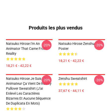
Produits les plus vendus
Natsuko Hirose I'm An
Natsuko Hirose Zenshu
-20%
-20%
Animator That Came From
Poster
Reality
18,21 € - 42,22 €
18,21 € - 42,22 €
Natsuko Hirose Je Suis Un
Zenshu Sweatshirt
-20%
-20%
Animateur Ça Vient De Reality
Pullover Sweatshirt (J'ai
37,67 € - 44,11 €
Enlevé Les Caractères
Bizarres Et Aucune Séquence
De Duplicata En Mots)