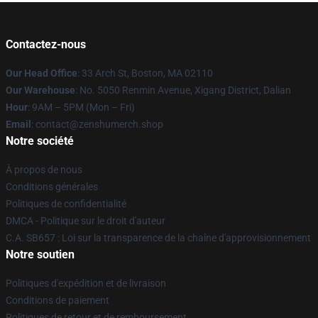
Contactez-nous
Our Head Office
: 33 Arch St, Boston, MA 02110
Our Warehouse
: No. 5050 Renmin Avenue, Xigang District, Dalian
Hour
: 9AM – 5PM (Mon – Fri)
Email
: contact@zenshumerch.shop
Notre société
À propos de nous
Conditions générales
Politiques de confidentialité
DMCA - Politique sur le droit d'auteur
C.A. SB657 : Loi sur la transparence de la chaîne d'approvisionnement
Notre soutien
Politiques d'expédition et de livraison
Conditions de paiement
Politiques de retour et de remboursement