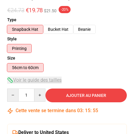
€24.73
€19.78
-20%
$21.50
Type
Snapback Hat
Bucket Hat
Beanie
Style
Printing
Size
56cm to 60cm
Voir le guide des tailles
Quantity
AJOUTER AU PANIER
Cette vente se termine dans
03
:
15
:
55
Deliver to United States