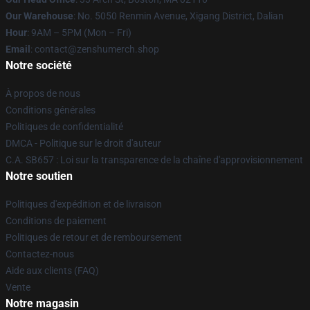
Our Warehouse
: No. 5050 Renmin Avenue, Xigang District, Dalian
Hour
: 9AM – 5PM (Mon – Fri)
Email
: contact@zenshumerch.shop
Notre société
À propos de nous
Conditions générales
Politiques de confidentialité
DMCA - Politique sur le droit d'auteur
C.A. SB657 : Loi sur la transparence de la chaîne d'approvisionnement
Notre soutien
Politiques d'expédition et de livraison
Conditions de paiement
Politiques de retour et de remboursement
Contactez-nous
Aide aux clients (FAQ)
Vente
Notre magasin