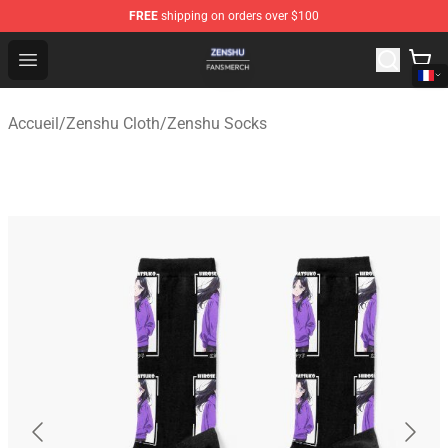
FREE
shipping on orders over $100
Zenshu Shop - Official Zenshu Merchandise Store
Open menu
Accueil
/
Zenshu Cloth
/
Zenshu Socks