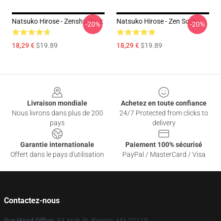
Natsuko Hirose - Zenshu Sock
Natsuko Hirose - Zen Socks
-20%
-20%
18,29 €
$19.89
18,29 €
$19.89
Footer
Livraison mondiale
Achetez en toute confiance
Nous livrons dans plus de 200
24/7 Protected from clicks to
pays
delivery
Garantie internationale
Paiement 100% sécurisé
Offert dans le pays d'utilisation
PayPal / MasterCard / Visa
Contactez-nous
Our Head Office
: 33 Arch St, Boston, MA 02110