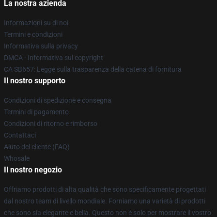
La nostra azienda
Informazioni su di noi
Termini e condizioni
Informativa sulla privacy
DMCA - Informativa sul copyright
CA SB657: Legge sulla trasparenza della catena di fornitura
Il nostro supporto
Condizioni di spedizione e consegna
Termini di pagamento
Condizioni di ritorno e rimborso
Contattaci
Aiuto del cliente (FAQ)
Whosale
Il nostro negozio
Offriamo prodotti di alta qualità che sono specificamente progettati
dal nostro team di livello mondiale. Forniamo una varietà di prodotti
che sono sia elegante e bella. Questo non è solo per mostrare il vostro