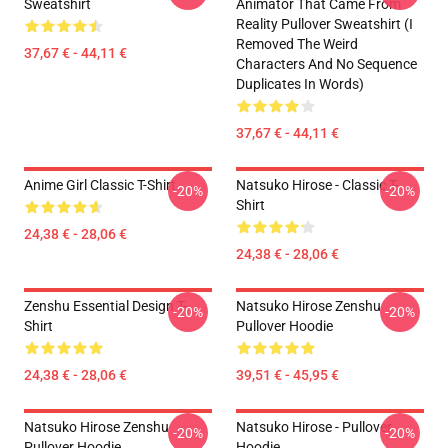
Sweatshirt
Animator That Came From
Reality Pullover Sweatshirt (I
Removed The Weird
37,67 € - 44,11 €
Characters And No Sequence
Duplicates In Words)
37,67 € - 44,11 €
Anime Girl Classic T-Shirt
Natsuko Hirose - Classic T-
-20%
-20%
Shirt
24,38 € - 28,06 €
24,38 € - 28,06 €
Zenshu Essential Design T-
Natsuko Hirose Zenshu
-20%
-20%
Shirt
Pullover Hoodie
24,38 € - 28,06 €
39,51 € - 45,95 €
Natsuko Hirose Zenshu
Natsuko Hirose - Pullover
-20%
-20%
Pullover Hoodie
Hoodie