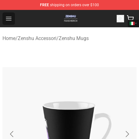
FREE
shipping on orders over $100
Zenshu Shop - Official Zenshu Merchandise Store
Open menu
Home
/
Zenshu Accessori
/
Zenshu Mugs