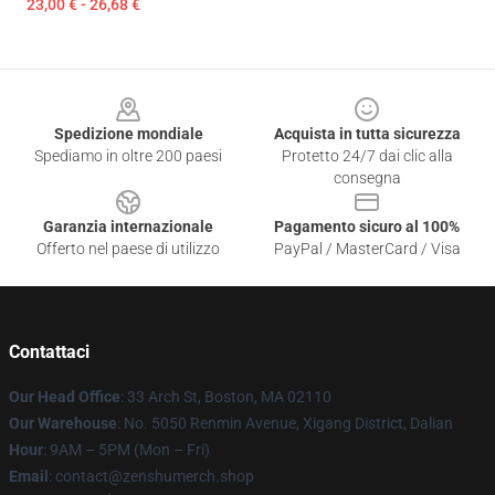
23,00 € - 26,68 €
Footer
Spedizione mondiale
Acquista in tutta sicurezza
Spediamo in oltre 200 paesi
Protetto 24/7 dai clic alla
consegna
Garanzia internazionale
Pagamento sicuro al 100%
Offerto nel paese di utilizzo
PayPal / MasterCard / Visa
Contattaci
Our Head Office
: 33 Arch St, Boston, MA 02110
Our Warehouse
: No. 5050 Renmin Avenue, Xigang District, Dalian
Hour
: 9AM – 5PM (Mon – Fri)
Email
: contact@zenshumerch.shop