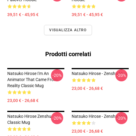
39,51 € - 45,95 €
39,51 € - 45,95 €
VISUALIZZA ALTRO
Prodotti correlati
Natsuko Hirose I'm An
Natsuko Hirose - Zenshu Mug
-20%
-20%
Animator That Came From
Reality Classic Mug
23,00 € - 26,68 €
23,00 € - 26,68 €
Natsuko Hirose Zenshu
Natsuko Hirose - Zenshu Mug
-20%
-20%
Classic Mug
23,00 € - 26,68 €