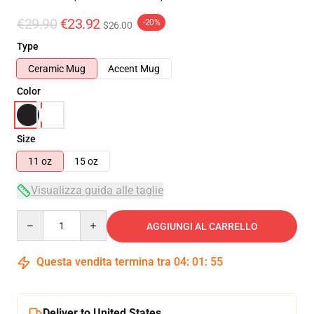
€29.90
€23.92
-20%
$26.00
Type
Ceramic Mug
Accent Mug
Color
Size
11 oz
15 oz
Visualizza guida alle taglie
Quantity
AGGIUNGI AL CARRELLO
Questa vendita termina tra
04
:
01
:
54
Deliver to United States