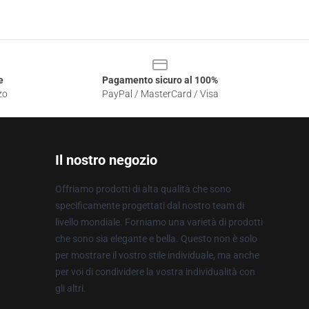
e
Pagamento sicuro al 100%
zo
PayPal / MasterCard / Visa
Il nostro negozio
Offriamo prodotti di alta qualità che sono
specificamente progettati dal nostro team di
livello mondiale. Forniamo una varietà di prodotti
che sono sia elegante e bella. Questo non è solo
per mostrare il vostro stile individuale, ma anche
per voi di condividere la vostra individualità con
gli altri.