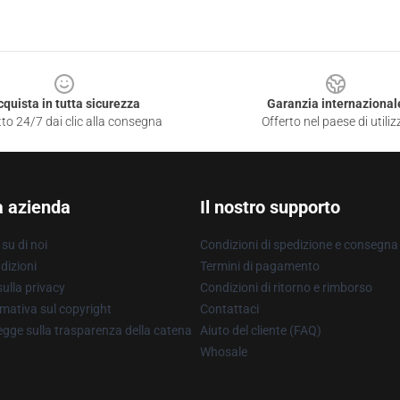
cquista in tutta sicurezza
Garanzia internazional
to 24/7 dai clic alla consegna
Offerto nel paese di utiliz
a azienda
Il nostro supporto
su di noi
Condizioni di spedizione e consegna
dizioni
Termini di pagamento
ulla privacy
Condizioni di ritorno e rimborso
mativa sul copyright
Contattaci
gge sulla trasparenza della catena
Aiuto del cliente (FAQ)
Whosale