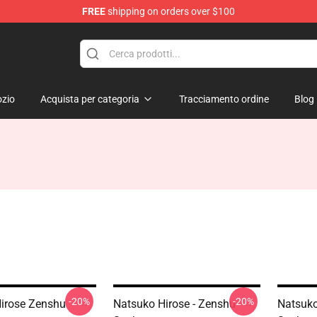
FREE
shipping on orders over $100
zio
Acquista per categoria
Tracciamento ordine
Blog
-20%
-20%
irose Zenshu
Natsuko Hirose - Zenshu
Natsuko