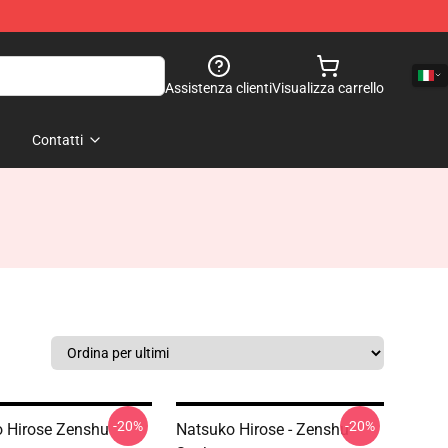
Assistenza clienti
Visualizza carrello
Contatti
-20%
-20%
 Hirose Zenshu
Natsuko Hirose - Zenshu