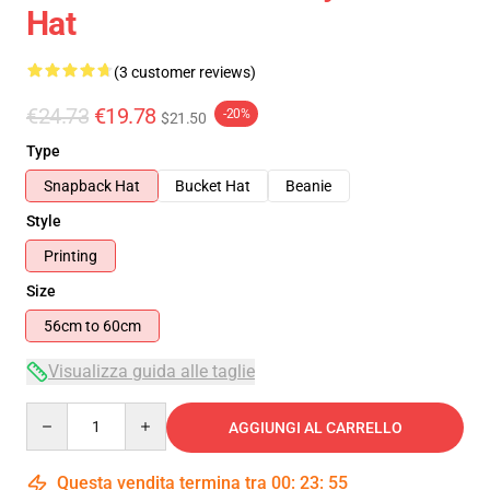
Hat
(3 customer reviews)
€24.73
€19.78
-20%
$21.50
Type
Snapback Hat
Bucket Hat
Beanie
Style
Printing
Size
56cm to 60cm
Visualizza guida alle taglie
Quantity
AGGIUNGI AL CARRELLO
Questa vendita termina tra
00
:
23
:
55