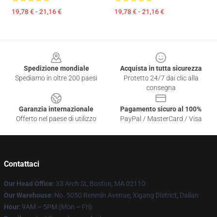
19,78 € - 21,16 €
19,78 € - 21,16 €
Footer
Spedizione mondiale
Acquista in tutta sicurezza
Spediamo in oltre 200 paesi
Protetto 24/7 dai clic alla
consegna
Garanzia internazionale
Pagamento sicuro al 100%
Offerto nel paese di utilizzo
PayPal / MasterCard / Visa
Contattaci
Our Head Office
: 33 Arch St, Boston, MA 02110
Our Warehouse
: No. 5050 Renmin Avenue, Xigang District, Dalian
Hour
: 9AM – 5PM (Mon – Fri)