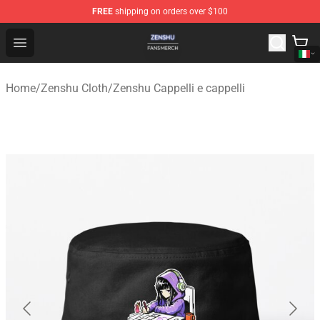
FREE
shipping on orders over $100
Zenshu Shop - Official Zenshu Merchandise Store
Open menu
Home
/
Zenshu Cloth
/
Zenshu Cappelli e cappelli