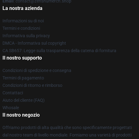
Email
: contact@zenshumerch.shop
La nostra azienda
Informazioni su di noi
Termini e condizioni
Informativa sulla privacy
DMCA - Informativa sul copyright
CA SB657: Legge sulla trasparenza della catena di fornitura
Il nostro supporto
Condizioni di spedizione e consegna
Termini di pagamento
Condizioni di ritorno e rimborso
Contattaci
Aiuto del cliente (FAQ)
Whosale
Il nostro negozio
Offriamo prodotti di alta qualità che sono specificamente progettati
dal nostro team di livello mondiale. Forniamo una varietà di prodotti