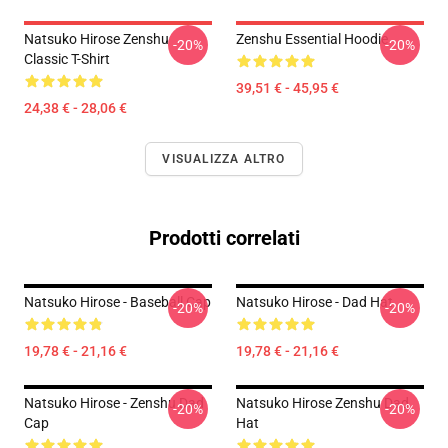
Natsuko Hirose Zenshu
Zenshu Essential Hoodie
-20%
-20%
Classic T-Shirt
39,51 € - 45,95 €
24,38 € - 28,06 €
VISUALIZZA ALTRO
Prodotti correlati
Natsuko Hirose - Baseball Cap
Natsuko Hirose - Dad Hat
-20%
-20%
19,78 € - 21,16 €
19,78 € - 21,16 €
Natsuko Hirose - Zenshu Dad
Natsuko Hirose Zenshu Dad
-20%
-20%
Cap
Hat