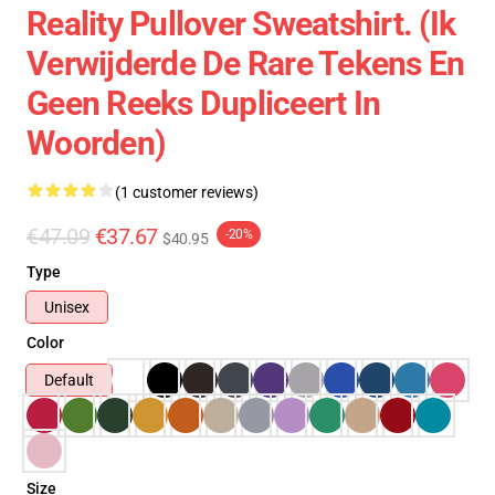
Reality Pullover Sweatshirt. (Ik
Verwijderde De Rare Tekens En
Geen Reeks Dupliceert In
Woorden)
(1 customer reviews)
€47.09
€37.67
-20%
$40.95
Type
Unisex
Color
Default
Size