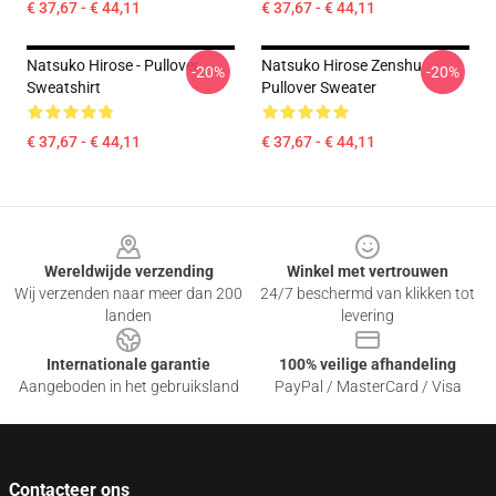
€ 37,67 - € 44,11
€ 37,67 - € 44,11
Natsuko Hirose - Pullover
Natsuko Hirose Zenshu
-20%
-20%
Sweatshirt
Pullover Sweater
€ 37,67 - € 44,11
€ 37,67 - € 44,11
Footer
Wereldwijde verzending
Winkel met vertrouwen
Wij verzenden naar meer dan 200
24/7 beschermd van klikken tot
landen
levering
Internationale garantie
100% veilige afhandeling
Aangeboden in het gebruiksland
PayPal / MasterCard / Visa
Contacteer ons