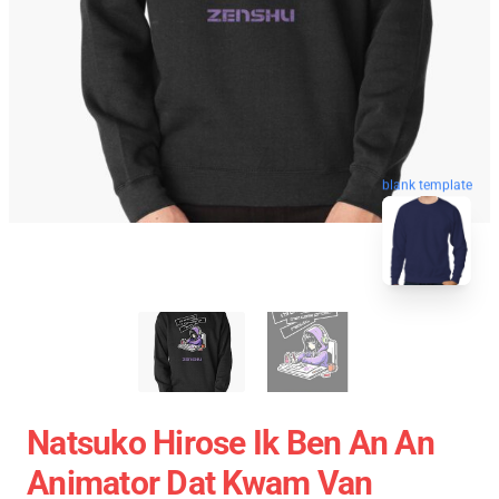
blank template
Natsuko Hirose Ik Ben An An
Animator Dat Kwam Van