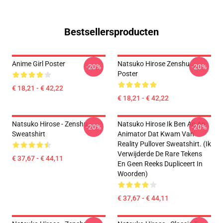
Bestsellersproducten
Anime Girl Poster
Natsuko Hirose Zenshu
-20%
-20%
Poster
€ 18,21 - € 42,22
€ 18,21 - € 42,22
Natsuko Hirose - Zenshu
Natsuko Hirose Ik Ben An An
-20%
-20%
Sweatshirt
Animator Dat Kwam Van
Reality Pullover Sweatshirt. (Ik
Verwijderde De Rare Tekens
€ 37,67 - € 44,11
En Geen Reeks Dupliceert In
Woorden)
€ 37,67 - € 44,11