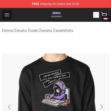
FREE
shipping on orders over $100
Zenshu Shop - Official Zenshu Merchandise Store
Open menu
Home
/
Zenshu Doek
/
Zenshu Zweetshirts