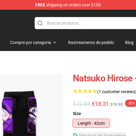
FREE
shipping on orders over $100
Compre por categoria
Rastreamento de pedido
Blog
Natsuko Hirose 
(1 customer reviews
€22.88
€18.31
-20%
$19.90
Size
Length - 42cm
Ver guia de tamanhos