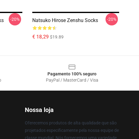
-20%
-20%
ks
Natsuko Hirose Zenshu Socks
€ 18,29
$19.89
Pagamento 100% seguro
o
PayPal / MasterCard / Visa
Nossa loja
Oferecemos produtos de alta qualidade que são
projetados especificamente pela nossa equipe de
classe mundial. Nós fornecemos uma variedade