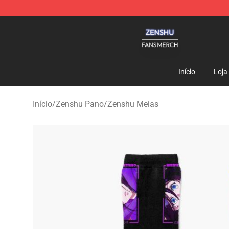
Zenshu Shop - Official Zenshu Merchandise Store
Início
Loja
Início
/
Zenshu Pano
/
Zenshu Meias