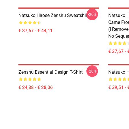
-20%
Natsuko Hirose Zenshu Sweatshirt
Natsuko H
Came From
(I Remove
€ 37,67 - € 44,11
No Sequen
€ 37,67 - 
-20%
Zenshu Essential Design T-Shirt
Natsuko H
€ 24,38 - € 28,06
€ 39,51 - 