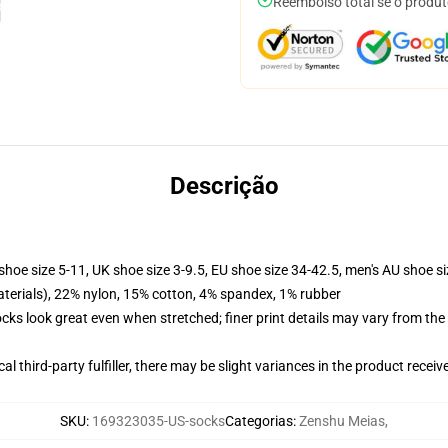
Reembolso total se o produt
Descrição
shoe size 5-11, UK shoe size 3-9.5, EU shoe size 34-42.5, men's AU shoe s
terials), 22% nylon, 15% cotton, 4% spandex, 1% rubber
socks look great even when stretched; finer print details may vary from th
al third-party fulfiller, there may be slight variances in the product receiv
SKU
:
169323035-US-socks
Categorias
:
Zenshu Meias
,