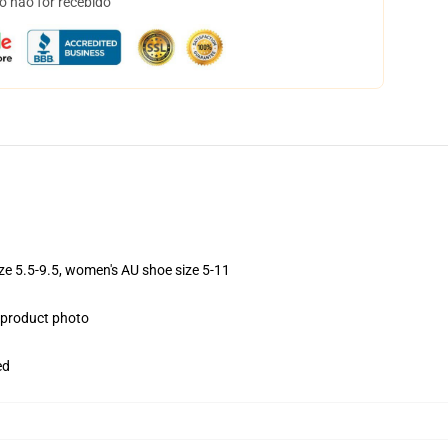
o não for recebido
ize 5.5-9.5, women's AU shoe size 5-11
e product photo
ed