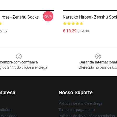
-20%
irose - Zenshu Socks
Natsuko Hirose - Zenshu Soc
€ 18,29
9.89
$19.89
Compre com confiança
Garantia internacional
gido 24/7, do clique à entrega
Oferecido no país de us
mpresa
Nosso Suporte
Políticas de envio e entrega
ndições
Termos de pagamento
privacidade
Políticas de devolução e reembolso