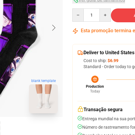
Quantity
Esta promoção termina
Deliver to United States
Cost to ship:
$6.99
Standard - Order today to g
blank template
Production
Today
Transação segura
Entrega mundial na sua por
Número de rastreamento for