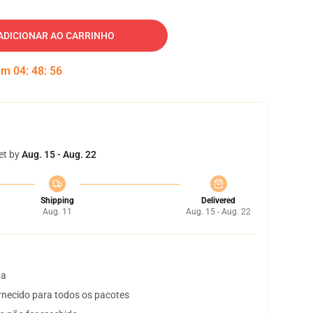
ADICIONAR AO CARRINHO
 em
04
:
48
:
55
et by
Aug. 15 - Aug. 22
Shipping
Delivered
Aug. 11
Aug. 15 - Aug. 22
ta
necido para todos os pacotes