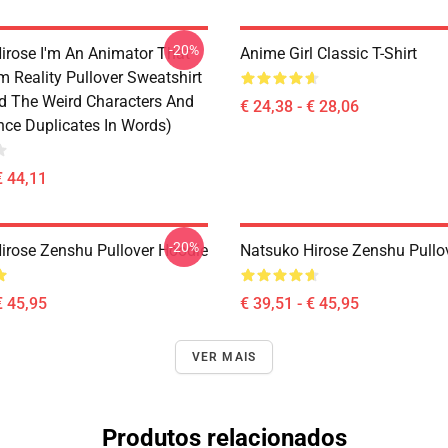
-20%
irose I'm An Animator That
Anime Girl Classic T-Shirt
 Reality Pullover Sweatshirt
d The Weird Characters And
€ 24,38 - € 28,06
ce Duplicates In Words)
€ 44,11
-20%
irose Zenshu Pullover Hoodie
Natsuko Hirose Zenshu Pullo
€ 45,95
€ 39,51 - € 45,95
VER MAIS
Produtos relacionados