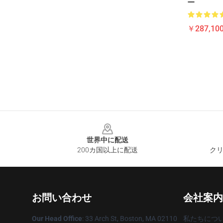
ー
￥287,100
Footer
世界中に配送
200カ国以上に配送
クリ
お問い合わせ
会社案内
Our Head Office
: 33 Arch St, Boston, MA 02110
私たちにつ