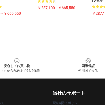
Poster
￥287,100 - ￥665,550
 - ￥665,550
￥287,1
安心してお買い物
国際保証
ックから配送まで24/7保護
使用国で提供
当社のサポート
いて
配送&配送ポリシー