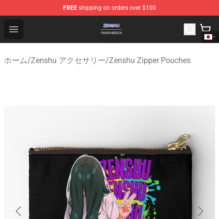
FREE
shipping on orders over $100
Zenshu Shop - Official Zenshu Merchandise Store
Open menu
ホーム
/
Zenshu アクセサリー
/
Zenshu Zipper Pouches