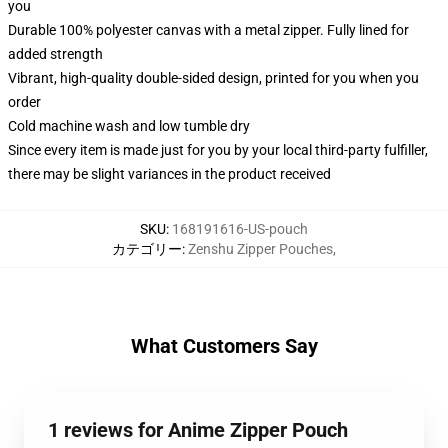
you
Durable 100% polyester canvas with a metal zipper. Fully lined for
added strength
Vibrant, high-quality double-sided design, printed for you when you
order
Cold machine wash and low tumble dry
Since every item is made just for you by your local third-party fulfiller,
there may be slight variances in the product received
SKU
:
168191616-US-pouch
カテゴリー
:
Zenshu Zipper Pouches
,
What Customers Say
1 reviews for Anime Zipper Pouch