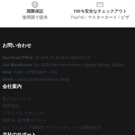
国際保証
100％安全なチェックアウト
使用国で提供
PayPal / マスターカード / ビザ
お問い合わせ
Our Head Office
: 33 Arch St, Boston, MA 02110
Our Warehouse
: No. 5050 Renmin Avenue, Xigang District, Dalian
Hour
: 9AM – 5PM (Mon – Fri)
Email
: contact@zenshumerch.shop
会社案内
私たちについて
利用規約
プライバシーポリシー
DMCA - 著作権ポリシー
カリフォルニアSB657: サプライチェーンの透明性法
当社のサポート