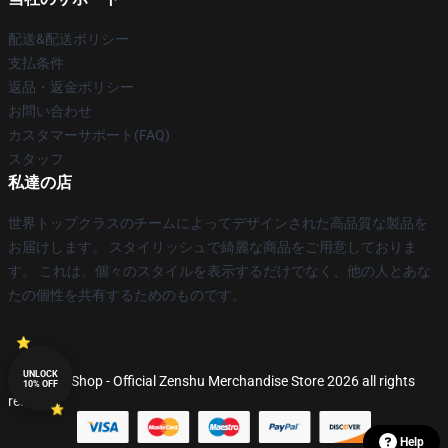
配送&配送ポリシー
支払条件
返品・返金ポリシー
お問い合わせ
カスタマーサポート(FAQ)
スタッフ
私達の店
世界トップクラスのチームによってデザインされた高品質な製品を
お届けします。 スタイリッシュで綺麗な商品をご用意しておりま
す。 これは、個々のスタイルを表示するだけでなく、他の人とあな
たの個性を共有するためのものです。
UNLOCK
© Zenshu Shop - Official Zenshu Merchandise Store 2026 all rights
10% OFF
reserved
Help