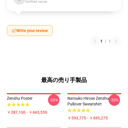
Verified owner
Write your review
1
/
1
最高の売り手製品
Zenshu Poster
Natsuko Hirose Zenshu
-20%
-20%
Pullover Sweatshirt
￥287,100 - ￥665,550
￥593,775 - ￥695,275