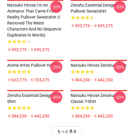
Natsuko Hirose I'm An
Zenshu Essential Design
-20%
-20%
Animator That Came From
Pullover Sweatshirt
Reality Pullover Sweatshirt (I
Removed The Weird
￥593,775 - ￥695,275
Characters And No Sequence
Duplicates In Words)
￥593,775 - ￥695,275
Anime Artist Pullover Hoodie
Natsuko Hirose Zenshu T-Shirt
-20%
-20%
￥622,775 - ￥724,275
￥384,250 - ￥442,250
Zenshu Essential Design T-
Natsuko Hirose Zenshu
-20%
-20%
Shirt
Classic T-Shirt
￥384,250 - ￥442,250
￥384,250 - ￥442,250
もっと見る